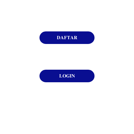
𝐃𝐀𝐅𝐓𝐀𝐑
★★★★★
RATING PELANGGAN: 5 BINTANG
𝐋𝐎𝐆𝐈𝐍